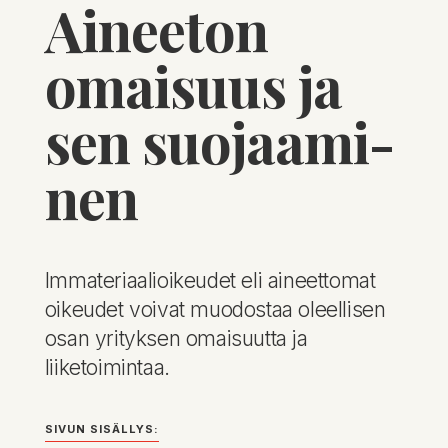
Aineeton
omaisuus ja
sen suojaa­mi­
nen
Immateriaalioikeudet eli aineettomat
oikeudet voivat muodostaa oleellisen
osan yrityksen omaisuutta ja
liiketoimintaa.
SIVUN SISÄLLYS: