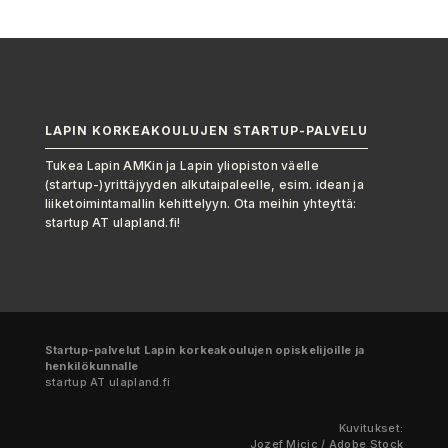
LAPIN KORKEAKOULUJEN STARTUP-PALVELU
Tukea Lapin AMKin ja Lapin yliopiston väelle
(startup-)yrittäjyyden alkutaipaleelle, esim. idean ja
liiketoimintamallin kehittelyyn. Ota meihin yhteyttä:
startup AT ulapland.fi!
Startup-palvelut Lapin korkeakoulujen opiskelijoille ja
henkilökunnalle
startup AT ulapland.fi
Kuvitukset:
Jozef Micic / Adobe Stock