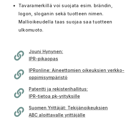
Tavaramerkillä voi suojata esim. brändin,
logon, sloganin sekä tuotteen nimen.
Mallioikeudella taas suojaa saa tuotteen
ulkomuoto.
Jouni Hynynen:

IPR-pikaopas
IPRonline: Aineettomien oikeuksien verkko-

oppimisympäristö
Patentti ja rekisterihallitus:

IPR-tietoa pk-yrityksille
Suomen Yrittäjät: Tekijänoikeuksien

ABC aloittavalle yrittäjälle