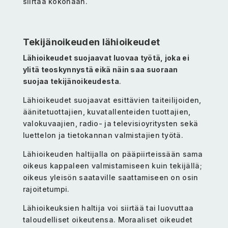
siirtää kokonaan.
Tekijänoikeuden lähioikeudet
Lähioikeudet suojaavat luovaa työtä, joka ei
ylitä teoskynnystä eikä näin saa suoraan
suojaa tekijänoikeudesta
.
Lähioikeudet suojaavat esittävien taiteilijoiden,
äänitetuottajien, kuvatallenteiden tuottajien,
valokuvaajien, radio- ja televisioyritysten sekä
luettelon ja tietokannan valmistajien työtä.
Lähioikeuden haltijalla on pääpiirteissään sama
oikeus kappaleen valmistamiseen kuin tekijällä;
oikeus yleisön saataville saattamiseen on osin
rajoitetumpi.
Lähioikeuksien haltija voi siirtää tai luovuttaa
taloudelliset oikeutensa. Moraaliset oikeudet