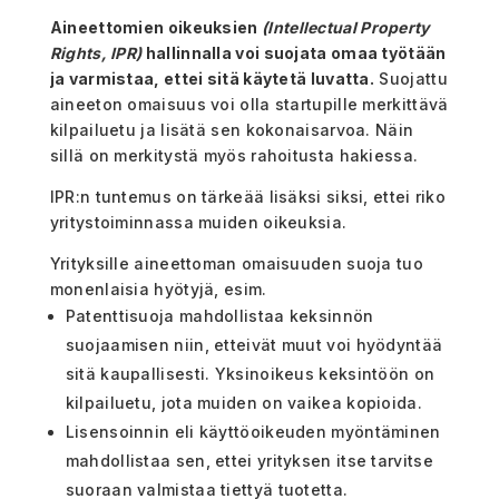
Aineettomien oikeuksien
(Intellectual Property
Rights, IPR)
hallinnalla voi suojata omaa työtään
ja varmistaa, ettei sitä käytetä luvatta.
Suojattu
aineeton omaisuus voi olla startupille merkittävä
kilpailuetu ja lisätä sen kokonaisarvoa. Näin
sillä on merkitystä myös rahoitusta hakiessa.
IPR:n tuntemus on tärkeää lisäksi siksi, ettei riko
yritystoiminnassa muiden oikeuksia.
Yrityksille aineettoman omaisuuden suoja tuo
monenlaisia hyötyjä, esim.
Patenttisuoja mahdollistaa keksinnön
suojaamisen niin, etteivät muut voi hyödyntää
sitä kaupallisesti. Yksinoikeus keksintöön on
kilpailuetu, jota muiden on vaikea kopioida.
Lisensoinnin eli käyttöoikeuden myöntäminen
mahdollistaa sen, ettei yrityksen itse tarvitse
suoraan valmistaa tiettyä tuotetta.